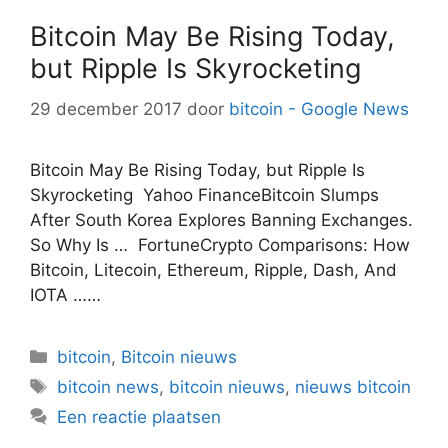
Bitcoin May Be Rising Today,
but Ripple Is Skyrocketing
29 december 2017
door
bitcoin - Google News
Bitcoin May Be Rising Today, but Ripple Is
Skyrocketing Yahoo FinanceBitcoin Slumps
After South Korea Explores Banning Exchanges.
So Why Is … FortuneCrypto Comparisons: How
Bitcoin, Litecoin, Ethereum, Ripple, Dash, And
IOTA ……
Categorieën
bitcoin
,
Bitcoin nieuws
Tags
bitcoin news
,
bitcoin nieuws
,
nieuws bitcoin
Een reactie plaatsen