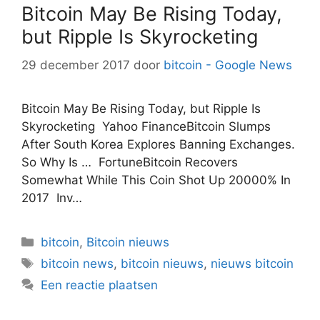
Bitcoin May Be Rising Today,
but Ripple Is Skyrocketing
29 december 2017
door
bitcoin - Google News
Bitcoin May Be Rising Today, but Ripple Is
Skyrocketing Yahoo FinanceBitcoin Slumps
After South Korea Explores Banning Exchanges.
So Why Is … FortuneBitcoin Recovers
Somewhat While This Coin Shot Up 20000% In
2017 Inv…
Categorieën
bitcoin
,
Bitcoin nieuws
Tags
bitcoin news
,
bitcoin nieuws
,
nieuws bitcoin
Een reactie plaatsen