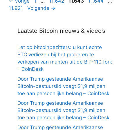
Berichtnavigatie
Pagina
Pagina
Pagina
Pagina
Pagin
←
Vorige
1
…
11.642
11.643
11.644
…
11.921
Volgende
→
Laatste Bitcoin nieuws & video’s
Let op bitcoinbezitters: u kunt echte
BTC verliezen bij het proberen te
verkopen van munten uit de BIP-110 fork
– CoinDesk
Door Trump gesteunde Amerikaanse
Bitcoin-bestuurslid voegt $1,9 miljoen
toe aan persoonlijke belang – CoinDesk
Door Trump gesteunde Amerikaanse
Bitcoin-bestuurslid voegt $1,9 miljoen
toe aan persoonlijke belang – CoinDesk
Door Trump gesteunde Amerikaanse