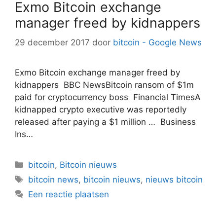
Exmo Bitcoin exchange
manager freed by kidnappers
29 december 2017
door
bitcoin - Google News
Exmo Bitcoin exchange manager freed by
kidnappers BBC NewsBitcoin ransom of $1m
paid for cryptocurrency boss Financial TimesA
kidnapped crypto executive was reportedly
released after paying a $1 million … Business
Ins…
Categorieën
bitcoin
,
Bitcoin nieuws
Tags
bitcoin news
,
bitcoin nieuws
,
nieuws bitcoin
Een reactie plaatsen