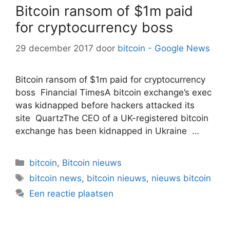
Bitcoin ransom of $1m paid
for cryptocurrency boss
29 december 2017
door
bitcoin - Google News
Bitcoin ransom of $1m paid for cryptocurrency
boss Financial TimesA bitcoin exchange’s exec
was kidnapped before hackers attacked its
site QuartzThe CEO of a UK-registered bitcoin
exchange has been kidnapped in Ukraine …
Categorieën
bitcoin
,
Bitcoin nieuws
Tags
bitcoin news
,
bitcoin nieuws
,
nieuws bitcoin
Een reactie plaatsen