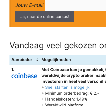
Jouw E-mail
Ja, naar de online cursus!
Vandaag veel gekozen om
Aanbieder
Mogelijkheden
1.
Met Coinbase kan je gemakkelijk
wereldwijde crypto broker maakt 
investeren in heel veel verschi
+
Snel starten is mogelijk
+ Minimum orderbedrag: € 2,-
+ Handelskosten: 1,49%
+ Wereldwijd platform