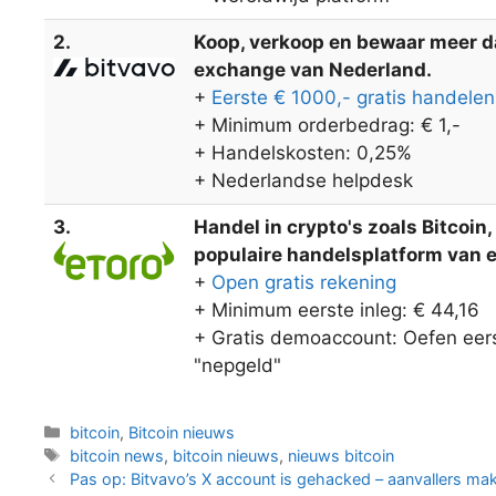
2.
Koop, verkoop en bewaar meer dan
exchange van Nederland.
+
Eerste € 1000,- gratis handelen
+ Minimum orderbedrag: € 1,-
+ Handelskosten: 0,25%
+ Nederlandse helpdesk
3.
Handel in crypto's zoals Bitcoin
populaire handelsplatform van eT
+
Open gratis rekening
+ Minimum eerste inleg: € 44,16
+ Gratis demoaccount: Oefen eers
"nepgeld"
Categorieën
bitcoin
,
Bitcoin nieuws
Tags
bitcoin news
,
bitcoin nieuws
,
nieuws bitcoin
Berichtnavigatie
Pas op: Bitvavo’s X account is gehacked – aanvallers make