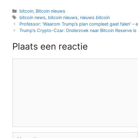
Categorieën
bitcoin
,
Bitcoin nieuws
Tags
bitcoin news
,
bitcoin nieuws
,
nieuws bitcoin
Berichtnavigatie
Professor: ‘Waarom Trump’s plan compleet gaat falen’ – e
Trump’s Crypto-Czar: Onderzoek naar Bitcoin Reserve is pr
Plaats een reactie
Reactie
Naam