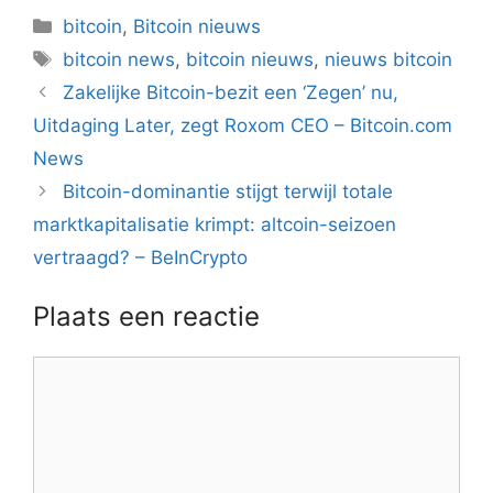
Categorieën
bitcoin
,
Bitcoin nieuws
Tags
bitcoin news
,
bitcoin nieuws
,
nieuws bitcoin
Berichtnavigatie
Zakelijke Bitcoin-bezit een ‘Zegen’ nu,
Uitdaging Later, zegt Roxom CEO – Bitcoin.com
News
Bitcoin-dominantie stijgt terwijl totale
marktkapitalisatie krimpt: altcoin-seizoen
vertraagd? – BeInCrypto
Plaats een reactie
Reactie