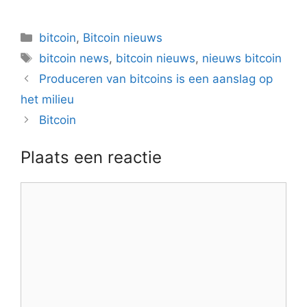
Categorieën
bitcoin
,
Bitcoin nieuws
Tags
bitcoin news
,
bitcoin nieuws
,
nieuws bitcoin
Berichtnavigatie
Produceren van bitcoins is een aanslag op
het milieu
Bitcoin
Plaats een reactie
Reactie