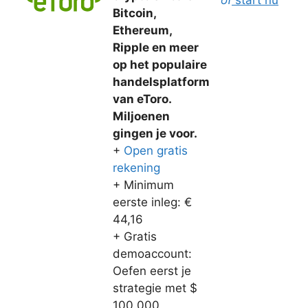
of
start nu
Bitcoin,
Ethereum,
Ripple en meer
op het populaire
handelsplatform
van eToro.
Miljoenen
gingen je voor.
+
Open gratis
rekening
+ Minimum
eerste inleg: €
44,16
+ Gratis
demoaccount:
Oefen eerst je
strategie met $
100.000