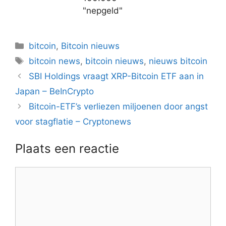
"nepgeld"
Categorieën
bitcoin
,
Bitcoin nieuws
Tags
bitcoin news
,
bitcoin nieuws
,
nieuws bitcoin
Berichtnavigatie
SBI Holdings vraagt XRP-Bitcoin ETF aan in
Japan – BeInCrypto
Bitcoin-ETF’s verliezen miljoenen door angst
voor stagflatie – Cryptonews
Plaats een reactie
Reactie