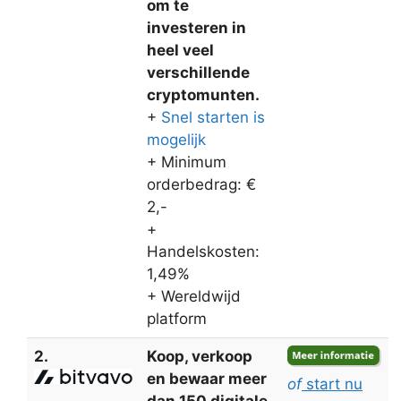
om te
investeren in
heel veel
verschillende
cryptomunten.
+
Snel starten is
mogelijk
+ Minimum
orderbedrag: €
2,-
+
Handelskosten:
1,49%
+ Wereldwijd
platform
2.
Koop, verkoop
en bewaar meer
of
start nu
dan 150 digitale