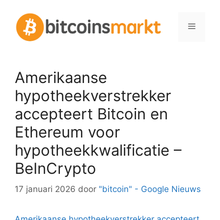
Spring
naar
Menu
inhoud
Amerikaanse
hypotheekverstrekker
accepteert Bitcoin en
Ethereum voor
hypotheekkwalificatie –
BeInCrypto
17 januari 2026
door
"bitcoin" - Google Nieuws
Amerikaanse hypotheekverstrekker accepteert