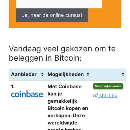
Ja, naar de online cursus!
Vandaag veel gekozen om te
beleggen in Bitcoin:
Aanbieder
Mogelijkheden
1.
Met Coinbase
kan je
of
start nu
gemakkelijk
Bitcoin kopen en
verkopen. Deze
wereldwijde
crypto broker