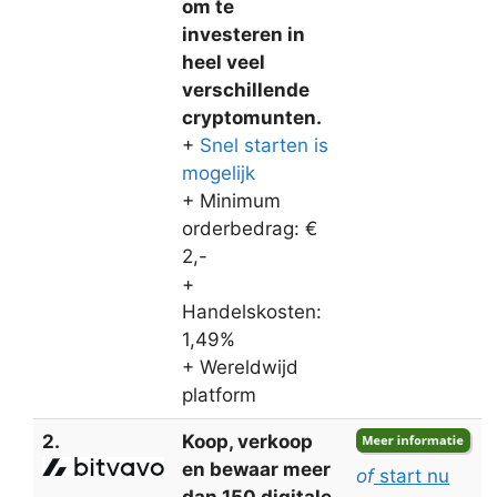
om te
investeren in
heel veel
verschillende
cryptomunten.
+
Snel starten is
mogelijk
+ Minimum
orderbedrag: €
2,-
+
Handelskosten:
1,49%
+ Wereldwijd
platform
2.
Koop, verkoop
en bewaar meer
of
start nu
dan 150 digitale