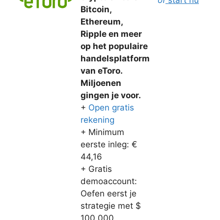
of
start nu
Bitcoin,
Ethereum,
Ripple en meer
op het populaire
handelsplatform
van eToro.
Miljoenen
gingen je voor.
+
Open gratis
rekening
+ Minimum
eerste inleg: €
44,16
+ Gratis
demoaccount:
Oefen eerst je
strategie met $
100.000