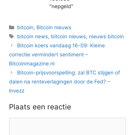
"nepgeld"
Categorieën
bitcoin
,
Bitcoin nieuws
Tags
bitcoin news
,
bitcoin nieuws
,
nieuws bitcoin
Berichtnavigatie
Bitcoin koers vandaag 16-09: Kleine
correctie vermindert sentiment –
Bitcoinmagazine.nl
Bitcoin-prijsvoorspelling: zal BTC stijgen of
dalen na renteverlagingen door de Fed? –
Invezz
Plaats een reactie
Reactie