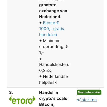
grootste
exchange van
Nederland.
+
Eerste €
1000,- gratis
handelen
+ Minimum
orderbedrag: €
1,-
+
Handelskosten:
0,25%
+ Nederlandse
helpdesk
3.
Handel in
crypto's zoals
of
start nu
Bitcoin,