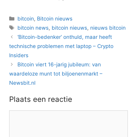
Categorieën
bitcoin
,
Bitcoin nieuws
Tags
bitcoin news
,
bitcoin nieuws
,
nieuws bitcoin
Berichtnavigatie
‘Bitcoin-bedenker’ onthuld, maar heeft
technische problemen met laptop – Crypto
Insiders
Bitcoin viert 16-jarig jubileum: van
waardeloze munt tot biljoenenmarkt –
Newsbit.nl
Plaats een reactie
Reactie