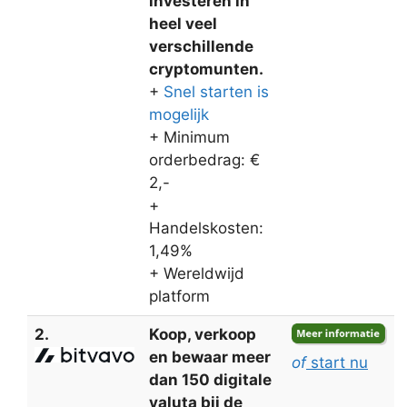
investeren in
heel veel
verschillende
cryptomunten.
+
Snel starten is
mogelijk
+ Minimum
orderbedrag: €
2,-
+
Handelskosten:
1,49%
+ Wereldwijd
platform
2.
Koop, verkoop
en bewaar meer
of
start nu
dan 150 digitale
valuta bij de