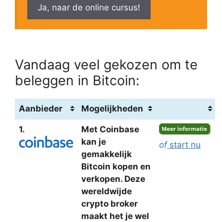
Ja, naar de online cursus!
Vandaag veel gekozen om te
beleggen in Bitcoin:
Aanbieder
Mogelijkheden
1.
Met Coinbase
kan je
of
start nu
gemakkelijk
Bitcoin kopen en
verkopen. Deze
wereldwijde
crypto broker
maakt het je wel