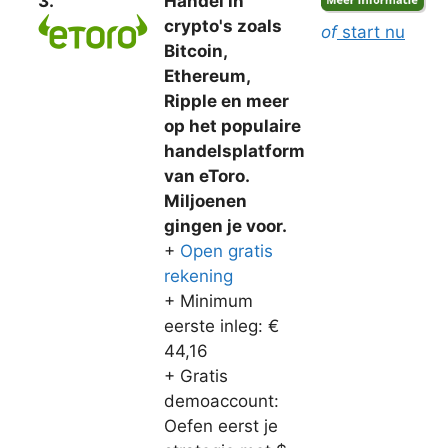
3.
Handel in
crypto's zoals
of
start nu
Bitcoin,
Ethereum,
Ripple en meer
op het populaire
handelsplatform
van eToro.
Miljoenen
gingen je voor.
+
Open gratis
rekening
+ Minimum
eerste inleg: €
44,16
+ Gratis
demoaccount:
Oefen eerst je