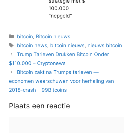
strategie met $
100.000
"nepgeld"
Categorieën
bitcoin
,
Bitcoin nieuws
Tags
bitcoin news
,
bitcoin nieuws
,
nieuws bitcoin
Berichtnavigatie
Trump Tarieven Drukken Bitcoin Onder
$110.000 – Cryptonews
Bitcoin zakt na Trumps tarieven —
economen waarschuwen voor herhaling van
2018-crash – 99Bitcoins
Plaats een reactie
Reactie