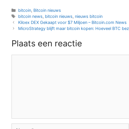
Categorieën
bitcoin
,
Bitcoin nieuws
Tags
bitcoin news
,
bitcoin nieuws
,
nieuws bitcoin
Berichtnavigatie
Kiloex DEX Gekaapt voor $7 Miljoen – Bitcoin.com News
MicroStrategy blijft maar bitcoin kopen: Hoeveel BTC bez
Plaats een reactie
Reactie
Naam