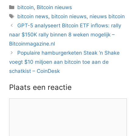
Categorieën
bitcoin
,
Bitcoin nieuws
Tags
bitcoin news
,
bitcoin nieuws
,
nieuws bitcoin
Berichtnavigatie
GPT-5 analyseert Bitcoin ETF inflows: rally
naar $150K rally binnen 8 weken mogelijk –
Bitcoinmagazine.nl
Populaire hamburgerketen Steak ’n Shake
voegt $10 miljoen aan bitcoin toe aan de
schatkist – CoinDesk
Plaats een reactie
Reactie