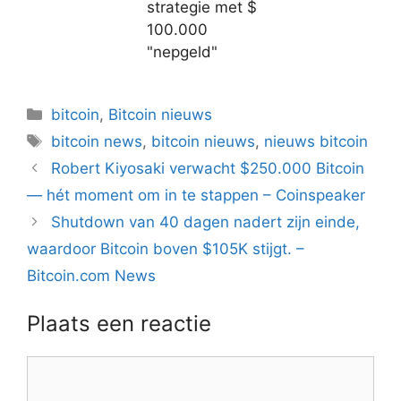
strategie met $
100.000
"nepgeld"
Categorieën
bitcoin
,
Bitcoin nieuws
Tags
bitcoin news
,
bitcoin nieuws
,
nieuws bitcoin
Berichtnavigatie
Robert Kiyosaki verwacht $250.000 Bitcoin
— hét moment om in te stappen – Coinspeaker
Shutdown van 40 dagen nadert zijn einde,
waardoor Bitcoin boven $105K stijgt. –
Bitcoin.com News
Plaats een reactie
Reactie