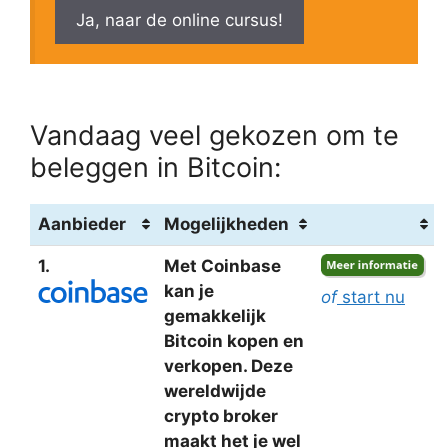
Ja, naar de online cursus!
Vandaag veel gekozen om te
beleggen in Bitcoin:
Aanbieder
Mogelijkheden
1.
Met Coinbase
kan je
of
start nu
gemakkelijk
Bitcoin kopen en
verkopen. Deze
wereldwijde
crypto broker
maakt het je wel