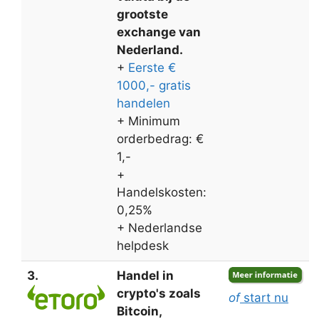
grootste
exchange van
Nederland.
+
Eerste €
1000,- gratis
handelen
+ Minimum
orderbedrag: €
1,-
+
Handelskosten:
0,25%
+ Nederlandse
helpdesk
3.
Handel in
crypto's zoals
of
start nu
Bitcoin,