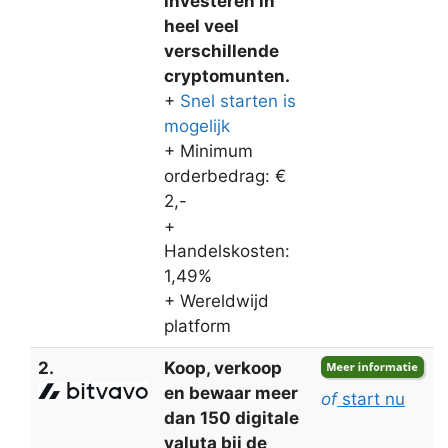
investeren in
heel veel
verschillende
cryptomunten.
+
Snel starten is
mogelijk
+ Minimum
orderbedrag: €
2,-
+
Handelskosten:
1,49%
+ Wereldwijd
platform
2.
Koop, verkoop
en bewaar meer
of
start nu
dan 150 digitale
valuta bij de