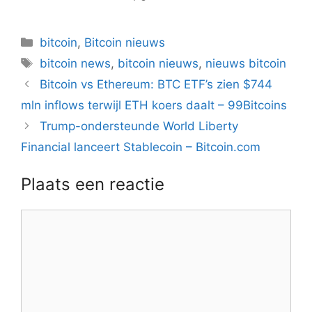
Categorieën
bitcoin
,
Bitcoin nieuws
Tags
bitcoin news
,
bitcoin nieuws
,
nieuws bitcoin
Berichtnavigatie
Bitcoin vs Ethereum: BTC ETF’s zien $744
mln inflows terwijl ETH koers daalt – 99Bitcoins
Trump-ondersteunde World Liberty
Financial lanceert Stablecoin – Bitcoin.com
Plaats een reactie
Reactie