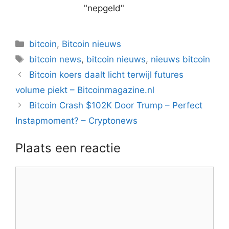
"nepgeld"
Categorieën
bitcoin
,
Bitcoin nieuws
Tags
bitcoin news
,
bitcoin nieuws
,
nieuws bitcoin
Berichtnavigatie
Bitcoin koers daalt licht terwijl futures
volume piekt – Bitcoinmagazine.nl
Bitcoin Crash $102K Door Trump – Perfect
Instapmoment? – Cryptonews
Plaats een reactie
Reactie