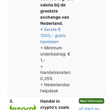
valuta bij de
grootste
exchange van
Nederland.
+
Eerste €
1000,- gratis
handelen
+ Minimum
orderbedrag: €
1,-
+
Handelskosten:
0,25%
+ Nederlandse
helpdesk
3.
Handel in
crypto's zoals
of
start nu