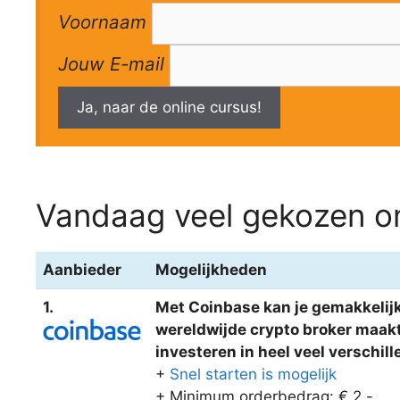
Voornaam
Jouw E-mail
Ja, naar de online cursus!
Vandaag veel gekozen om
Aanbieder
Mogelijkheden
1.
Met Coinbase kan je gemakkelijk
wereldwijde crypto broker maakt 
investeren in heel veel verschi
+
Snel starten is mogelijk
+ Minimum orderbedrag: € 2,-