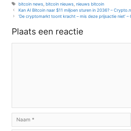
Tags
bitcoin news
,
bitcoin nieuws
,
nieuws bitcoin
Berichtnavigatie
Kan AI Bitcoin naar $11 miljoen sturen in 2036? – Crypto.n
‘De cryptomarkt toont kracht – mis deze prijsactie niet’ –
Plaats een reactie
Reactie
Naam