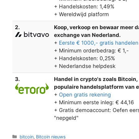
+ Handelskosten: 1,49%
+ Wereldwijd platform
2.
Koop, verkoop en bewaar meer dan
exchange van Nederland.
+
Eerste € 1000,- gratis handelen
+ Minimum orderbedrag: € 1,-
+ Handelskosten: 0,25%
+ Nederlandse helpdesk
3.
Handel in crypto's zoals Bitcoin
populaire handelsplatform van eT
+
Open gratis rekening
+ Minimum eerste inleg: € 44,16
+ Gratis demoaccount: Oefen eers
"nepgeld"
Categorieën
bitcoin
,
Bitcoin nieuws