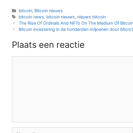
Categorieën
bitcoin
,
Bitcoin nieuws
Tags
bitcoin news
,
bitcoin nieuws
,
nieuws bitcoin
Berichtnavigatie
The Rise Of Ordinals And NFTs On The Medium Of Bitcoin
Bitcoin investering in de honderden miljoenen door Micro
Plaats een reactie
Reactie
Naam