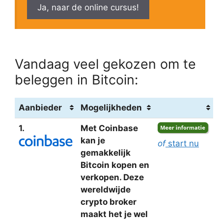
Ja, naar de online cursus!
Vandaag veel gekozen om te
beleggen in Bitcoin:
Aanbieder
Mogelijkheden
1.
Met Coinbase
kan je
of
start nu
gemakkelijk
Bitcoin kopen en
verkopen. Deze
wereldwijde
crypto broker
maakt het je wel