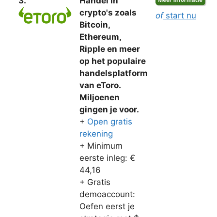
3.
Handel in
crypto's zoals
of
start nu
Bitcoin,
Ethereum,
Ripple en meer
op het populaire
handelsplatform
van eToro.
Miljoenen
gingen je voor.
+
Open gratis
rekening
+ Minimum
eerste inleg: €
44,16
+ Gratis
demoaccount:
Oefen eerst je