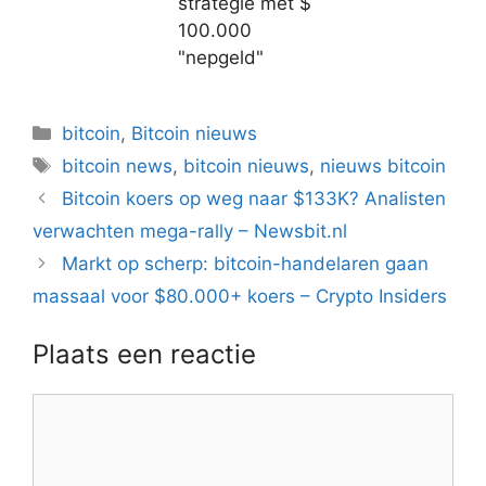
strategie met $
100.000
"nepgeld"
Categorieën
bitcoin
,
Bitcoin nieuws
Tags
bitcoin news
,
bitcoin nieuws
,
nieuws bitcoin
Berichtnavigatie
Bitcoin koers op weg naar $133K? Analisten
verwachten mega-rally – Newsbit.nl
Markt op scherp: bitcoin-handelaren gaan
massaal voor $80.000+ koers – Crypto Insiders
Plaats een reactie
Reactie