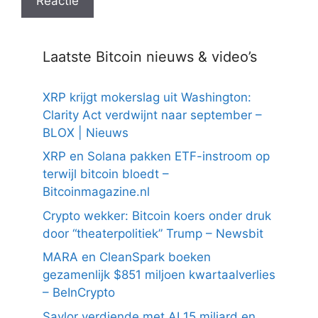
Laatste Bitcoin nieuws & video’s
XRP krijgt mokerslag uit Washington:
Clarity Act verdwijnt naar september –
BLOX | Nieuws
XRP en Solana pakken ETF-instroom op
terwijl bitcoin bloedt –
Bitcoinmagazine.nl
Crypto wekker: Bitcoin koers onder druk
door “theaterpolitiek” Trump – Newsbit
MARA en CleanSpark boeken
gezamenlijk $851 miljoen kwartaalverlies
– BeInCrypto
Saylor verdiende met AI 15 miljard en