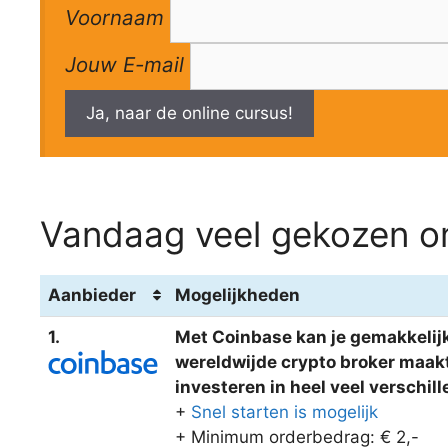
Voornaam
Jouw E-mail
Ja, naar de online cursus!
Vandaag veel gekozen om
Aanbieder
Mogelijkheden
1.
Met Coinbase kan je gemakkelijk
wereldwijde crypto broker maakt 
investeren in heel veel verschi
+
Snel starten is mogelijk
+ Minimum orderbedrag: € 2,-