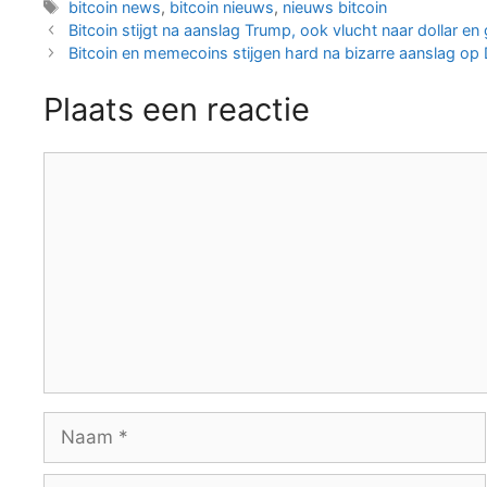
Tags
bitcoin news
,
bitcoin nieuws
,
nieuws bitcoin
Berichtnavigatie
Bitcoin stijgt na aanslag Trump, ook vlucht naar dollar e
Bitcoin en memecoins stijgen hard na bizarre aanslag op
Plaats een reactie
Reactie
Naam
E-