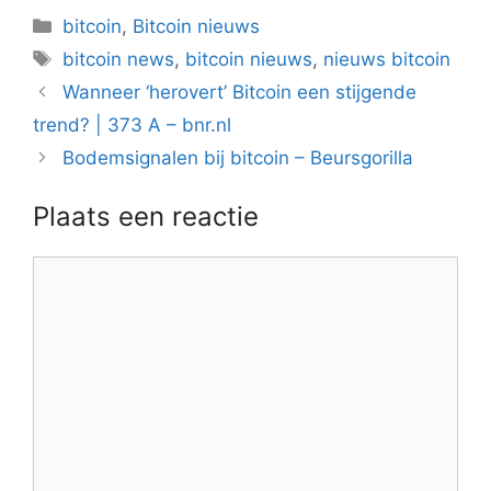
Categorieën
bitcoin
,
Bitcoin nieuws
Tags
bitcoin news
,
bitcoin nieuws
,
nieuws bitcoin
Berichtnavigatie
Wanneer ‘herovert’ Bitcoin een stijgende
trend? | 373 A – bnr.nl
Bodemsignalen bij bitcoin – Beursgorilla
Plaats een reactie
Reactie