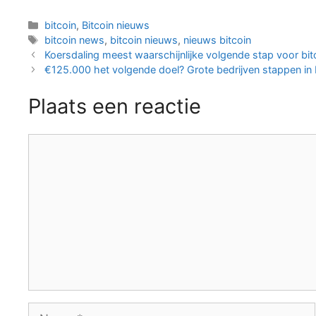
Categorieën
bitcoin
,
Bitcoin nieuws
Tags
bitcoin news
,
bitcoin nieuws
,
nieuws bitcoin
Berichtnavigatie
Koersdaling meest waarschijnlijke volgende stap voor bit
€125.000 het volgende doel? Grote bedrijven stappen in B
Plaats een reactie
Reactie
Naam