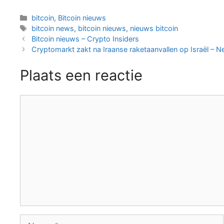
Categorieën
bitcoin
,
Bitcoin nieuws
Tags
bitcoin news
,
bitcoin nieuws
,
nieuws bitcoin
Berichtnavigatie
Bitcoin nieuws – Crypto Insiders
Cryptomarkt zakt na Iraanse raketaanvallen op Israël – N
Plaats een reactie
Reactie
Naam