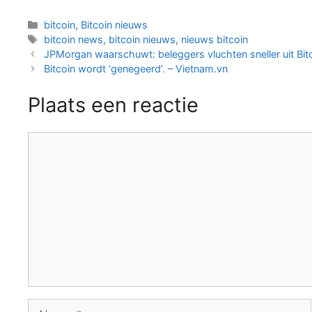
Categorieën
bitcoin
,
Bitcoin nieuws
Tags
bitcoin news
,
bitcoin nieuws
,
nieuws bitcoin
Berichtnavigatie
JPMorgan waarschuwt: beleggers vluchten sneller uit Bi
Bitcoin wordt ‘genegeerd’. – Vietnam.vn
Plaats een reactie
Reactie
Naam