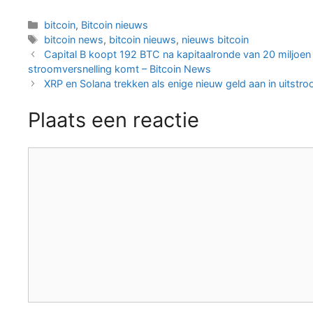
Categorieën
bitcoin
,
Bitcoin nieuws
Tags
bitcoin news
,
bitcoin nieuws
,
nieuws bitcoin
Berichtnavigatie
Capital B koopt 192 BTC na kapitaalronde van 20 miljoen d
stroomversnelling komt – Bitcoin News
XRP en Solana trekken als enige nieuw geld aan in uitstro
Plaats een reactie
Reactie