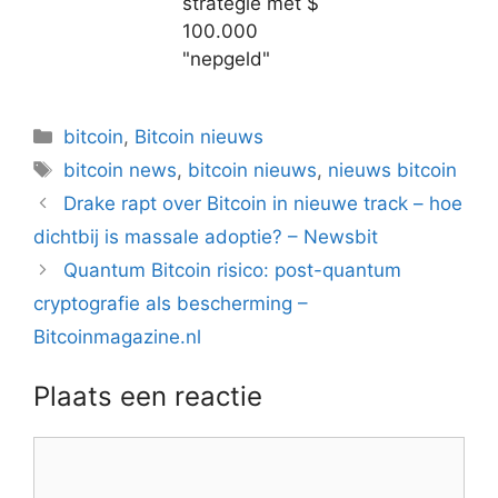
strategie met $
100.000
"nepgeld"
Categorieën
bitcoin
,
Bitcoin nieuws
Tags
bitcoin news
,
bitcoin nieuws
,
nieuws bitcoin
Berichtnavigatie
Drake rapt over Bitcoin in nieuwe track – hoe
dichtbij is massale adoptie? – Newsbit
Quantum Bitcoin risico: post-quantum
cryptografie als bescherming –
Bitcoinmagazine.nl
Plaats een reactie
Reactie