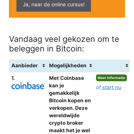
Ja, naar de online cursus!
Vandaag veel gekozen om te
beleggen in Bitcoin:
Aanbieder
Mogelijkheden
1.
Met Coinbase
kan je
of
start nu
gemakkelijk
Bitcoin kopen en
verkopen. Deze
wereldwijde
crypto broker
maakt het je wel