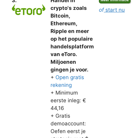
3.
Handel in
crypto's zoals
of
start nu
Bitcoin,
Ethereum,
Ripple en meer
op het populaire
handelsplatform
van eToro.
Miljoenen
gingen je voor.
+
Open gratis
rekening
+ Minimum
eerste inleg: €
44,16
+ Gratis
demoaccount:
Oefen eerst je