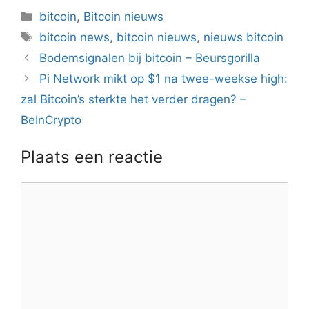
Categorieën
bitcoin
,
Bitcoin nieuws
Tags
bitcoin news
,
bitcoin nieuws
,
nieuws bitcoin
Berichtnavigatie
Bodemsignalen bij bitcoin – Beursgorilla
Pi Network mikt op $1 na twee-weekse high:
zal Bitcoin’s sterkte het verder dragen? –
BeInCrypto
Plaats een reactie
Reactie