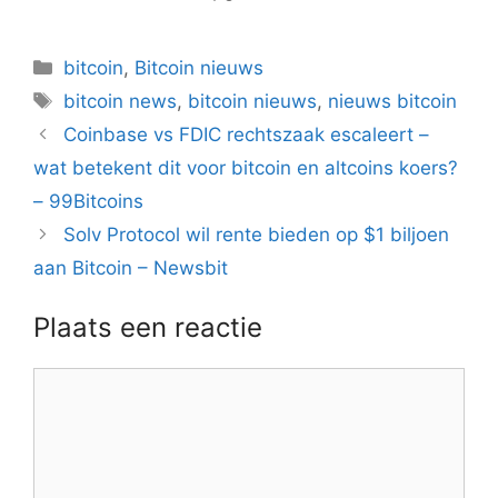
Categorieën
bitcoin
,
Bitcoin nieuws
Tags
bitcoin news
,
bitcoin nieuws
,
nieuws bitcoin
Berichtnavigatie
Coinbase vs FDIC rechtszaak escaleert –
wat betekent dit voor bitcoin en altcoins koers?
– 99Bitcoins
Solv Protocol wil rente bieden op $1 biljoen
aan Bitcoin – Newsbit
Plaats een reactie
Reactie