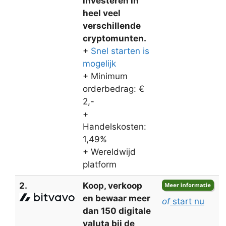
investeren in
heel veel
verschillende
cryptomunten.
+
Snel starten is
mogelijk
+ Minimum
orderbedrag: €
2,-
+
Handelskosten:
1,49%
+ Wereldwijd
platform
2.
Koop, verkoop
en bewaar meer
of
start nu
dan 150 digitale
valuta bij de