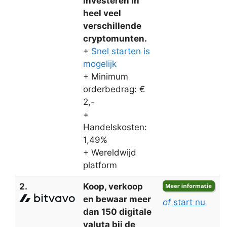
investeren in
heel veel
verschillende
cryptomunten.
+
Snel starten is
mogelijk
+ Minimum
orderbedrag: €
2,-
+
Handelskosten:
1,49%
+ Wereldwijd
platform
2.
Koop, verkoop
en bewaar meer
of
start nu
dan 150 digitale
valuta bij de