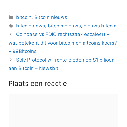
Categorieën
bitcoin
,
Bitcoin nieuws
Tags
bitcoin news
,
bitcoin nieuws
,
nieuws bitcoin
Berichtnavigatie
Coinbase vs FDIC rechtszaak escaleert –
wat betekent dit voor bitcoin en altcoins koers?
– 99Bitcoins
Solv Protocol wil rente bieden op $1 biljoen
aan Bitcoin – Newsbit
Plaats een reactie
Reactie