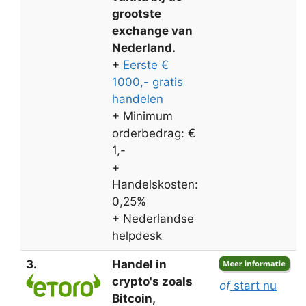
grootste
exchange van
Nederland.
+
Eerste €
1000,- gratis
handelen
+ Minimum
orderbedrag: €
1,-
+
Handelskosten:
0,25%
+ Nederlandse
helpdesk
3.
Handel in
crypto's zoals
of
start nu
Bitcoin,