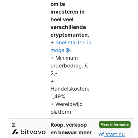
om te
investeren in
heel veel
verschillende
cryptomunten.
+
Snel starten is
mogelijk
+ Minimum
orderbedrag: €
2,-
+
Handelskosten:
1,49%
+ Wereldwijd
platform
2.
Koop, verkoop
en bewaar meer
of
start nu