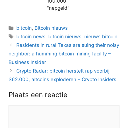
100.000
"nepgeld"
Categorieën
bitcoin
,
Bitcoin nieuws
Tags
bitcoin news
,
bitcoin nieuws
,
nieuws bitcoin
Berichtnavigatie
Residents in rural Texas are suing their noisy
neighbor: a humming bitcoin mining facility –
Business Insider
Crypto Radar: bitcoin herstelt rap voorbij
$62.000, altcoins exploderen – Crypto Insiders
Plaats een reactie
Reactie