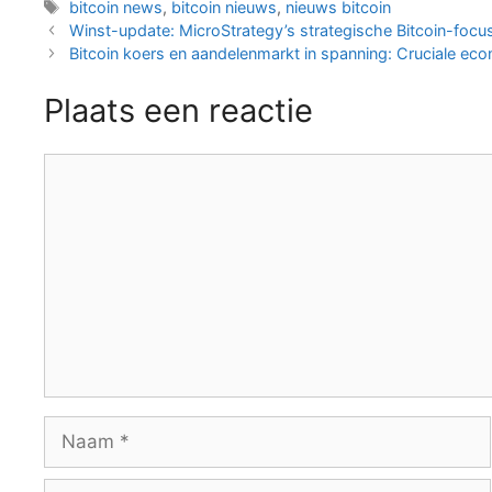
Tags
bitcoin news
,
bitcoin nieuws
,
nieuws bitcoin
Berichtnavigatie
Winst-update: MicroStrategy’s strategische Bitcoin-focu
Bitcoin koers en aandelenmarkt in spanning: Cruciale eco
Plaats een reactie
Reactie
Naam
E-