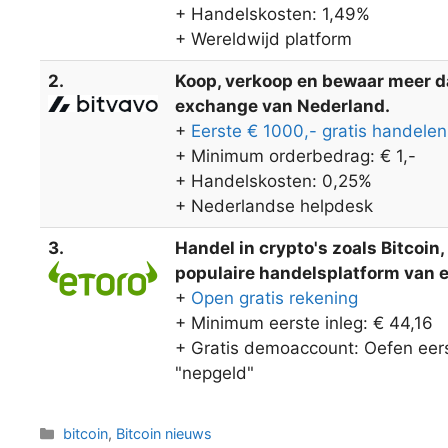
+ Handelskosten: 1,49%
+ Wereldwijd platform
2.
Koop, verkoop en bewaar meer dan
exchange van Nederland.
+
Eerste € 1000,- gratis handelen
+ Minimum orderbedrag: € 1,-
+ Handelskosten: 0,25%
+ Nederlandse helpdesk
3.
Handel in crypto's zoals Bitcoin
populaire handelsplatform van eT
+
Open gratis rekening
+ Minimum eerste inleg: € 44,16
+ Gratis demoaccount: Oefen eers
"nepgeld"
Categorieën
bitcoin
,
Bitcoin nieuws