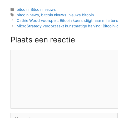
Categorieën
bitcoin
,
Bitcoin nieuws
Tags
bitcoin news
,
bitcoin nieuws
,
nieuws bitcoin
Berichtnavigatie
Cathie Wood voorspelt: Bitcoin koers stijgt naar minste
MicroStrategy veroorzaakt kunstmatige halving: Bitcoin-d
Plaats een reactie
Reactie
Naam