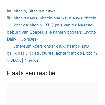
Categorieën
bitcoin
,
Bitcoin nieuws
Tags
bitcoin news
,
bitcoin nieuws
,
nieuws bitcoin
Berichtnavigatie
Voor de bitcoin (BTC) prijs kan de Nasdaq-
debuut van SpaceX alle kanten opgaan: Crypto
Daily – CoinDesk
Ethereum koers onder druk: heeft PlanB
gelijk dat ETH structureel achterblijft op Bitcoin?
– BLOX | Nieuws
Plaats een reactie
Reactie