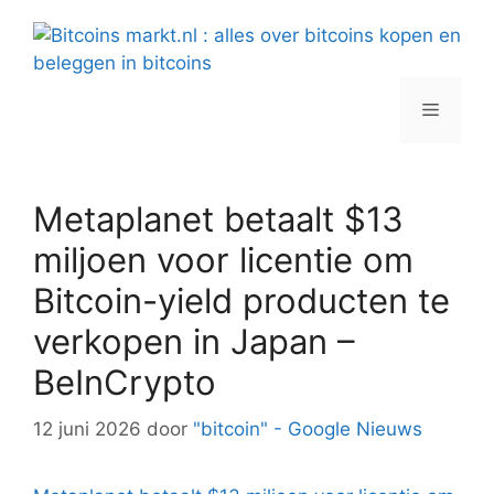
Spring
naar
inhoud
Menu
Metaplanet betaalt $13
miljoen voor licentie om
Bitcoin-yield producten te
verkopen in Japan –
BeInCrypto
12 juni 2026
door
"bitcoin" - Google Nieuws