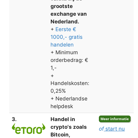
grootste
exchange van
Nederland.
+
Eerste €
1000,- gratis
handelen
+ Minimum
orderbedrag: €
1,-
+
Handelskosten:
0,25%
+ Nederlandse
helpdesk
3.
Handel in
crypto's zoals
of
start nu
Bitcoin,