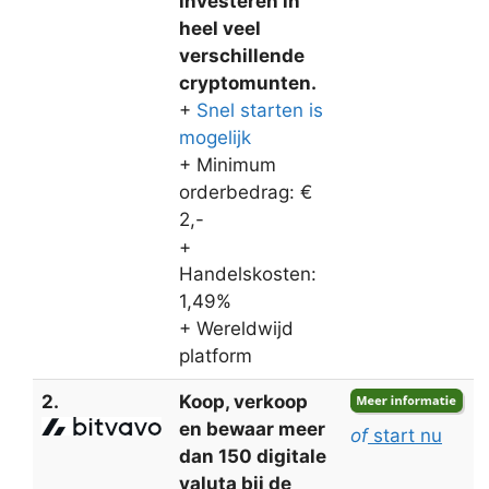
investeren in
heel veel
verschillende
cryptomunten.
+
Snel starten is
mogelijk
+ Minimum
orderbedrag: €
2,-
+
Handelskosten:
1,49%
+ Wereldwijd
platform
2.
Koop, verkoop
en bewaar meer
of
start nu
dan 150 digitale
valuta bij de