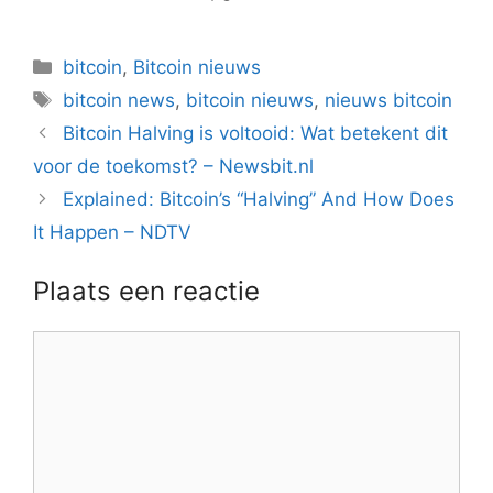
Categorieën
bitcoin
,
Bitcoin nieuws
Tags
bitcoin news
,
bitcoin nieuws
,
nieuws bitcoin
Berichtnavigatie
Bitcoin Halving is voltooid: Wat betekent dit
voor de toekomst? – Newsbit.nl
Explained: Bitcoin’s “Halving” And How Does
It Happen – NDTV
Plaats een reactie
Reactie