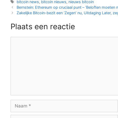
Tags
bitcoin news
,
bitcoin nieuws
,
nieuws bitcoin
Berichtnavigatie
Bernstein: Ethereum op cruciaal punt – ‘Beloften moete
Zakelijke Bitcoin-bezit een ‘Zegen’ nu, Uitdaging Later
Plaats een reactie
Reactie
Naam
E-