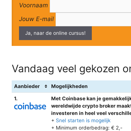
Voornaam
Jouw E-mail
Ja, naar de online cursus!
Vandaag veel gekozen om
Aanbieder
Mogelijkheden
1.
Met Coinbase kan je gemakkelijk
wereldwijde crypto broker maakt 
investeren in heel veel verschi
+
Snel starten is mogelijk
+ Minimum orderbedrag: € 2,-