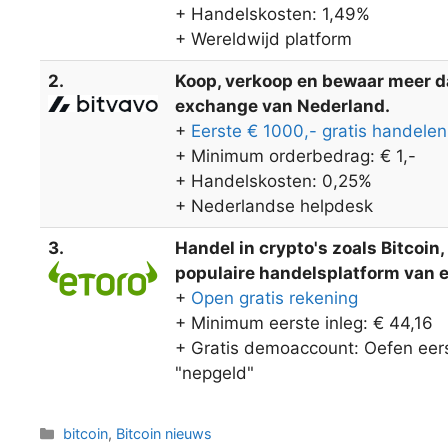
+ Handelskosten: 1,49%
+ Wereldwijd platform
2.
Koop, verkoop en bewaar meer dan
exchange van Nederland.
+
Eerste € 1000,- gratis handelen
+ Minimum orderbedrag: € 1,-
+ Handelskosten: 0,25%
+ Nederlandse helpdesk
3.
Handel in crypto's zoals Bitcoin
populaire handelsplatform van eT
+
Open gratis rekening
+ Minimum eerste inleg: € 44,16
+ Gratis demoaccount: Oefen eers
"nepgeld"
Categorieën
bitcoin
,
Bitcoin nieuws