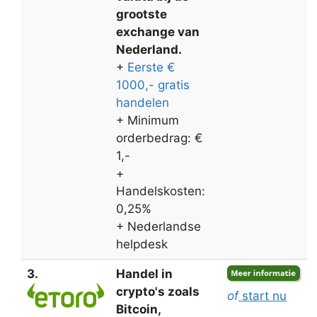
grootste
exchange van
Nederland.
+
Eerste €
1000,- gratis
handelen
+ Minimum
orderbedrag: €
1,-
+
Handelskosten:
0,25%
+ Nederlandse
helpdesk
3.
Handel in
crypto's zoals
of
start nu
Bitcoin,