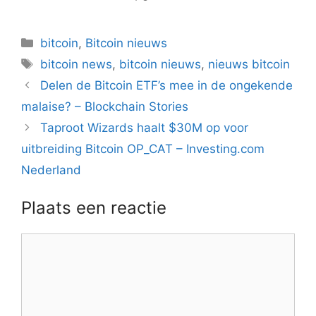
Categorieën
bitcoin
,
Bitcoin nieuws
Tags
bitcoin news
,
bitcoin nieuws
,
nieuws bitcoin
Berichtnavigatie
Delen de Bitcoin ETF’s mee in de ongekende
malaise? – Blockchain Stories
Taproot Wizards haalt $30M op voor
uitbreiding Bitcoin OP_CAT – Investing.com
Nederland
Plaats een reactie
Reactie