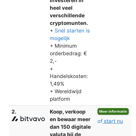
investeren in
heel veel
verschillende
cryptomunten.
+
Snel starten is
mogelijk
+ Minimum
orderbedrag: €
2,-
+
Handelskosten:
1,49%
+ Wereldwijd
platform
2.
Koop, verkoop
en bewaar meer
of
start nu
dan 150 digitale
valuta bij de