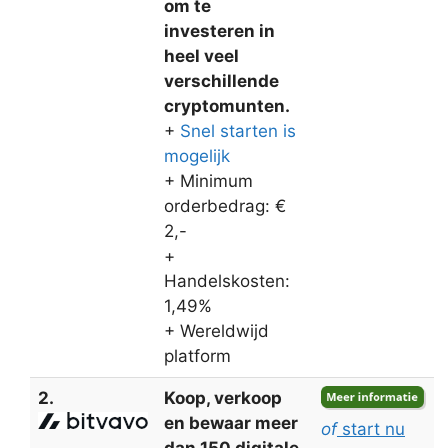
om te
investeren in
heel veel
verschillende
cryptomunten.
+
Snel starten is
mogelijk
+ Minimum
orderbedrag: €
2,-
+
Handelskosten:
1,49%
+ Wereldwijd
platform
2.
Koop, verkoop
en bewaar meer
of
start nu
dan 150 digitale