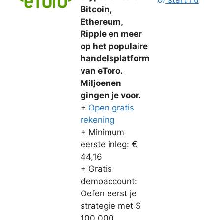
of
start nu
Bitcoin,
Ethereum,
Ripple en meer
op het populaire
handelsplatform
van eToro.
Miljoenen
gingen je voor.
+
Open gratis
rekening
+ Minimum
eerste inleg: €
44,16
+ Gratis
demoaccount:
Oefen eerst je
strategie met $
100.000