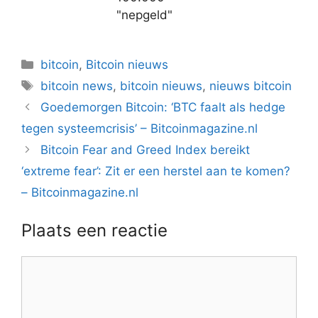
"nepgeld"
Categorieën
bitcoin
,
Bitcoin nieuws
Tags
bitcoin news
,
bitcoin nieuws
,
nieuws bitcoin
Berichtnavigatie
Goedemorgen Bitcoin: ‘BTC faalt als hedge
tegen systeemcrisis’ – Bitcoinmagazine.nl
Bitcoin Fear and Greed Index bereikt
‘extreme fear’: Zit er een herstel aan te komen?
– Bitcoinmagazine.nl
Plaats een reactie
Reactie