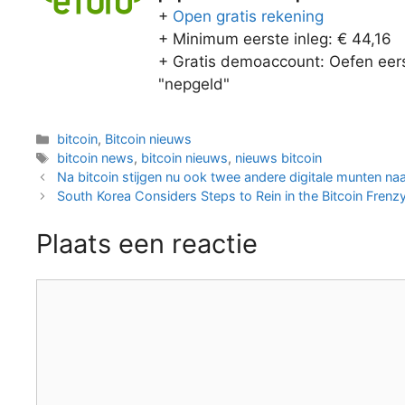
+
Open gratis rekening
+ Minimum eerste inleg: € 44,16
+ Gratis demoaccount: Oefen eers
"nepgeld"
Categorieën
bitcoin
,
Bitcoin nieuws
Tags
bitcoin news
,
bitcoin nieuws
,
nieuws bitcoin
Berichtnavigatie
Na bitcoin stijgen nu ook twee andere digitale munten n
South Korea Considers Steps to Rein in the Bitcoin Frenz
Plaats een reactie
Reactie