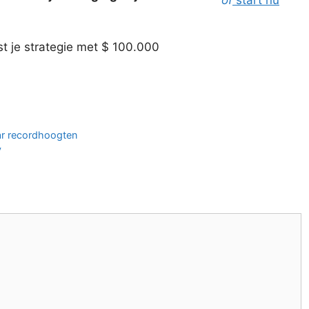
of
start nu
t je strategie met $ 100.000
aar recordhoogten
y