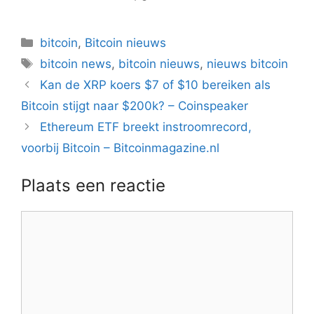
Categorieën
bitcoin
,
Bitcoin nieuws
Tags
bitcoin news
,
bitcoin nieuws
,
nieuws bitcoin
Berichtnavigatie
Kan de XRP koers $7 of $10 bereiken als
Bitcoin stijgt naar $200k? – Coinspeaker
Ethereum ETF breekt instroomrecord,
voorbij Bitcoin – Bitcoinmagazine.nl
Plaats een reactie
Reactie