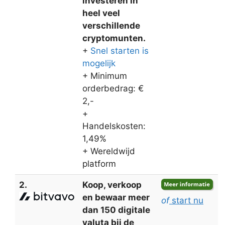
investeren in
heel veel
verschillende
cryptomunten.
+
Snel starten is
mogelijk
+ Minimum
orderbedrag: €
2,-
+
Handelskosten:
1,49%
+ Wereldwijd
platform
2.
Koop, verkoop
en bewaar meer
of
start nu
dan 150 digitale
valuta bij de