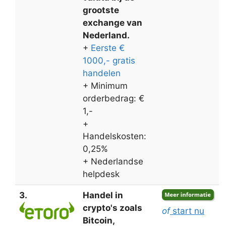
grootste
exchange van
Nederland.
+
Eerste €
1000,- gratis
handelen
+ Minimum
orderbedrag: €
1,-
+
Handelskosten:
0,25%
+ Nederlandse
helpdesk
3.
Handel in
crypto's zoals
of
start nu
Bitcoin,