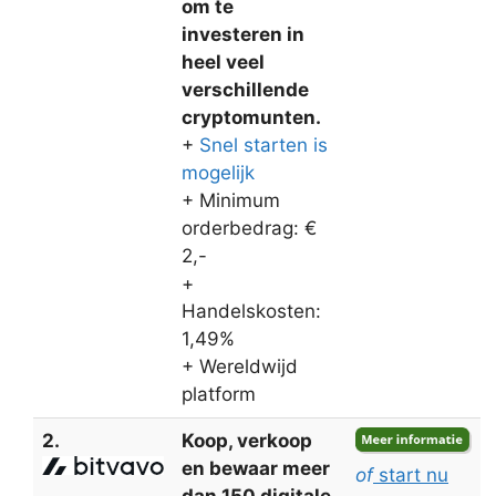
om te
investeren in
heel veel
verschillende
cryptomunten.
+
Snel starten is
mogelijk
+ Minimum
orderbedrag: €
2,-
+
Handelskosten:
1,49%
+ Wereldwijd
platform
2.
Koop, verkoop
en bewaar meer
of
start nu
dan 150 digitale