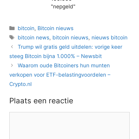
"nepgeld"
Categorieën
bitcoin
,
Bitcoin nieuws
Tags
bitcoin news
,
bitcoin nieuws
,
nieuws bitcoin
Berichtnavigatie
Trump wil gratis geld uitdelen: vorige keer
steeg Bitcoin bijna 1.000% – Newsbit
Waarom oude Bitcoiners hun munten
verkopen voor ETF-belastingvoordelen –
Crypto.nl
Plaats een reactie
Reactie