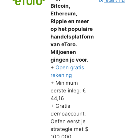
of
start nu
Bitcoin,
Ethereum,
Ripple en meer
op het populaire
handelsplatform
van eToro.
Miljoenen
gingen je voor.
+
Open gratis
rekening
+ Minimum
eerste inleg: €
44,16
+ Gratis
demoaccount:
Oefen eerst je
strategie met $
100.000