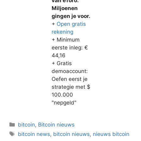
van eToro.
Miljoenen
gingen je voor.
+
Open gratis
rekening
+ Minimum
eerste inleg: €
44,16
+ Gratis
demoaccount:
Oefen eerst je
strategie met $
100.000
"nepgeld"
Categorieën
bitcoin
,
Bitcoin nieuws
Tags
bitcoin news
,
bitcoin nieuws
,
nieuws bitcoin