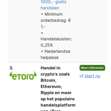
1000,- gratis
handelen
+ Minimum
orderbedrag: €
1,-
+
Handelskosten:
0,25%
+ Nederlandse
helpdesk
3.
Handel in
crypto's zoals
of
start nu
Bitcoin,
Ethereum,
Ripple en meer
op het populaire
handelsplatform