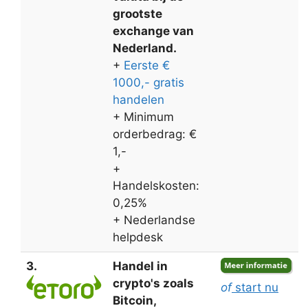
grootste
exchange van
Nederland.
+
Eerste €
1000,- gratis
handelen
+ Minimum
orderbedrag: €
1,-
+
Handelskosten:
0,25%
+ Nederlandse
helpdesk
3.
Handel in
crypto's zoals
of
start nu
Bitcoin,