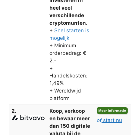
investeren in
heel veel
verschillende
cryptomunten.
+
Snel starten is
mogelijk
+ Minimum
orderbedrag: €
2,-
+
Handelskosten:
1,49%
+ Wereldwijd
platform
2.
Koop, verkoop
en bewaar meer
of
start nu
dan 150 digitale
valuta bij de