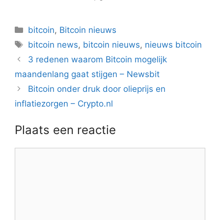
Categorieën
bitcoin
,
Bitcoin nieuws
Tags
bitcoin news
,
bitcoin nieuws
,
nieuws bitcoin
Berichtnavigatie
3 redenen waarom Bitcoin mogelijk
maandenlang gaat stijgen – Newsbit
Bitcoin onder druk door olieprijs en
inflatiezorgen – Crypto.nl
Plaats een reactie
Reactie