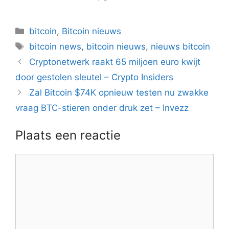
Categorieën
bitcoin
,
Bitcoin nieuws
Tags
bitcoin news
,
bitcoin nieuws
,
nieuws bitcoin
Berichtnavigatie
Cryptonetwerk raakt 65 miljoen euro kwijt
door gestolen sleutel – Crypto Insiders
Zal Bitcoin $74K opnieuw testen nu zwakke
vraag BTC-stieren onder druk zet – Invezz
Plaats een reactie
Reactie