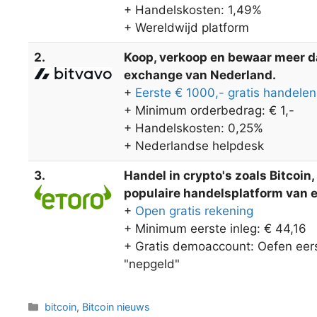
+ Handelskosten: 1,49%
+ Wereldwijd platform
2.
Koop, verkoop en bewaar meer dan
exchange van Nederland.
+
Eerste € 1000,- gratis handelen
+ Minimum orderbedrag: € 1,-
+ Handelskosten: 0,25%
+ Nederlandse helpdesk
3.
Handel in crypto's zoals Bitcoin
populaire handelsplatform van eT
+
Open gratis rekening
+ Minimum eerste inleg: € 44,16
+ Gratis demoaccount: Oefen eers
"nepgeld"
Categorieën
bitcoin
,
Bitcoin nieuws