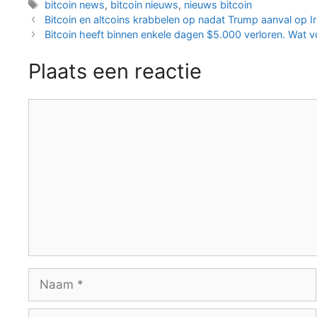
Tags
bitcoin news
,
bitcoin nieuws
,
nieuws bitcoin
Berichtnavigatie
Bitcoin en altcoins krabbelen op nadat Trump aanval op Ir
Bitcoin heeft binnen enkele dagen $5.000 verloren. Wat v
Plaats een reactie
Reactie
Naam
E-