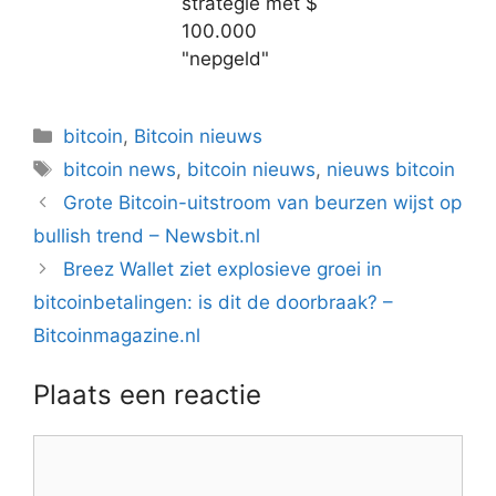
strategie met $
100.000
"nepgeld"
Categorieën
bitcoin
,
Bitcoin nieuws
Tags
bitcoin news
,
bitcoin nieuws
,
nieuws bitcoin
Berichtnavigatie
Grote Bitcoin-uitstroom van beurzen wijst op
bullish trend – Newsbit.nl
Breez Wallet ziet explosieve groei in
bitcoinbetalingen: is dit de doorbraak? –
Bitcoinmagazine.nl
Plaats een reactie
Reactie