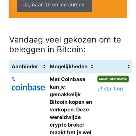
Ja, naar de online cursus!
Vandaag veel gekozen om te
beleggen in Bitcoin:
Aanbieder
Mogelijkheden
1.
Met Coinbase
kan je
of
start nu
gemakkelijk
Bitcoin kopen en
verkopen. Deze
wereldwijde
crypto broker
maakt het je wel