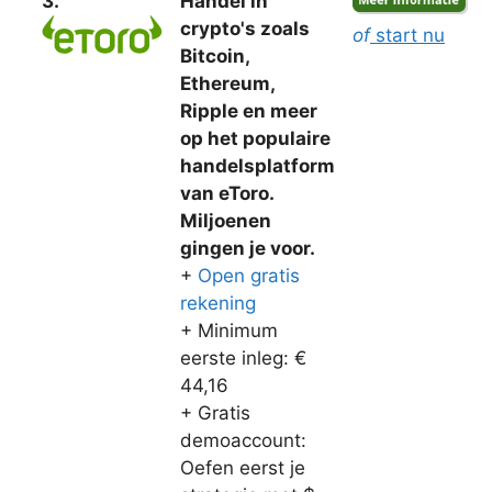
3.
Handel in
crypto's zoals
of
start nu
Bitcoin,
Ethereum,
Ripple en meer
op het populaire
handelsplatform
van eToro.
Miljoenen
gingen je voor.
+
Open gratis
rekening
+ Minimum
eerste inleg: €
44,16
+ Gratis
demoaccount:
Oefen eerst je