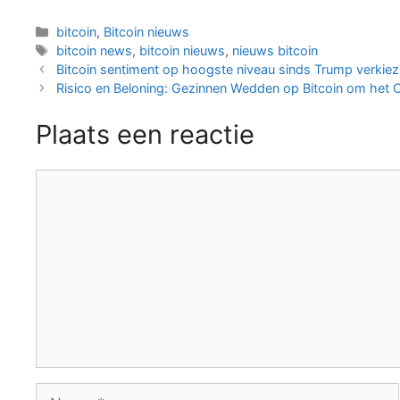
Categorieën
bitcoin
,
Bitcoin nieuws
Tags
bitcoin news
,
bitcoin nieuws
,
nieuws bitcoin
Berichtnavigatie
Bitcoin sentiment op hoogste niveau sinds Trump verkiez
Risico en Beloning: Gezinnen Wedden op Bitcoin om het O
Plaats een reactie
Reactie
Naam