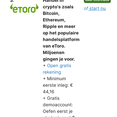
3.
Handel in
crypto's zoals
of
start nu
Bitcoin,
Ethereum,
Ripple en meer
op het populaire
handelsplatform
van eToro.
Miljoenen
gingen je voor.
+
Open gratis
rekening
+ Minimum
eerste inleg: €
44,16
+ Gratis
demoaccount:
Oefen eerst je