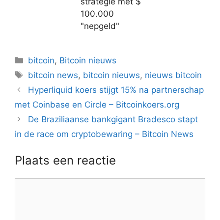
strategie met $
100.000
"nepgeld"
Categorieën
bitcoin
,
Bitcoin nieuws
Tags
bitcoin news
,
bitcoin nieuws
,
nieuws bitcoin
Berichtnavigatie
Hyperliquid koers stijgt 15% na partnerschap
met Coinbase en Circle – Bitcoinkoers.org
De Braziliaanse bankgigant Bradesco stapt
in de race om cryptobewaring – Bitcoin News
Plaats een reactie
Reactie