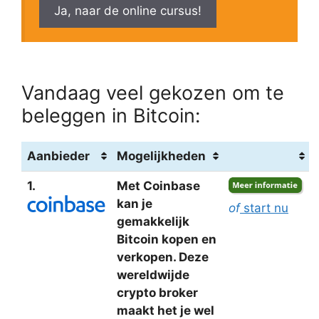
Ja, naar de online cursus!
Vandaag veel gekozen om te
beleggen in Bitcoin:
Aanbieder
Mogelijkheden
1.
Met Coinbase
kan je
of
start nu
gemakkelijk
Bitcoin kopen en
verkopen. Deze
wereldwijde
crypto broker
maakt het je wel