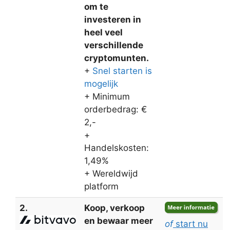
om te
investeren in
heel veel
verschillende
cryptomunten.
+
Snel starten is
mogelijk
+ Minimum
orderbedrag: €
2,-
+
Handelskosten:
1,49%
+ Wereldwijd
platform
2.
Koop, verkoop
en bewaar meer
of
start nu