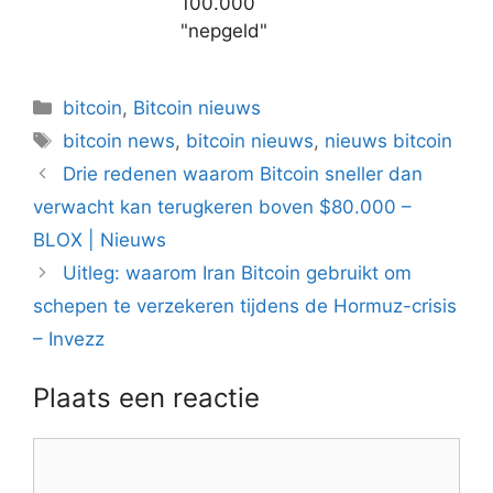
100.000
"nepgeld"
Categorieën
bitcoin
,
Bitcoin nieuws
Tags
bitcoin news
,
bitcoin nieuws
,
nieuws bitcoin
Berichtnavigatie
Drie redenen waarom Bitcoin sneller dan
verwacht kan terugkeren boven $80.000 –
BLOX | Nieuws
Uitleg: waarom Iran Bitcoin gebruikt om
schepen te verzekeren tijdens de Hormuz-crisis
– Invezz
Plaats een reactie
Reactie