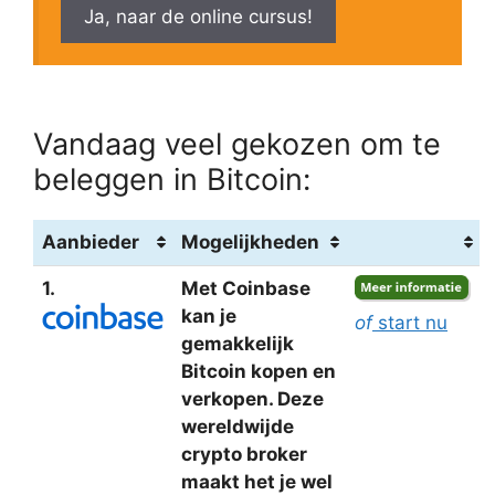
Ja, naar de online cursus!
Vandaag veel gekozen om te
beleggen in Bitcoin:
Aanbieder
Mogelijkheden
1.
Met Coinbase
kan je
of
start nu
gemakkelijk
Bitcoin kopen en
verkopen. Deze
wereldwijde
crypto broker
maakt het je wel