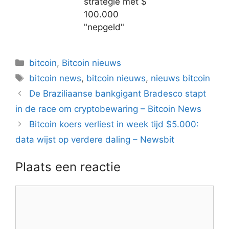
strategie met $
100.000
"nepgeld"
Categorieën
bitcoin
,
Bitcoin nieuws
Tags
bitcoin news
,
bitcoin nieuws
,
nieuws bitcoin
Berichtnavigatie
De Braziliaanse bankgigant Bradesco stapt
in de race om cryptobewaring – Bitcoin News
Bitcoin koers verliest in week tijd $5.000:
data wijst op verdere daling – Newsbit
Plaats een reactie
Reactie