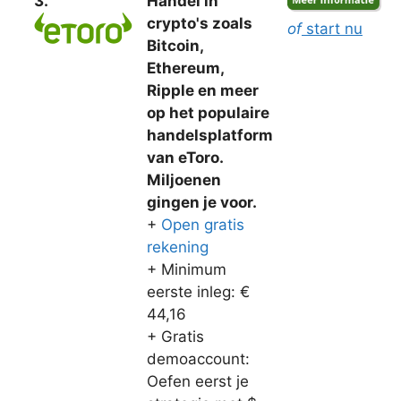
3.
Handel in
crypto's zoals
of
start nu
Bitcoin,
Ethereum,
Ripple en meer
op het populaire
handelsplatform
van eToro.
Miljoenen
gingen je voor.
+
Open gratis
rekening
+ Minimum
eerste inleg: €
44,16
+ Gratis
demoaccount:
Oefen eerst je