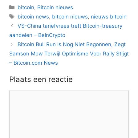
Categorieën
bitcoin
,
Bitcoin nieuws
Tags
bitcoin news
,
bitcoin nieuws
,
nieuws bitcoin
Berichtnavigatie
VS-China tariefvrees treft Bitcoin-treasury
aandelen – BeInCrypto
Bitcoin Bull Run Is Nog Niet Begonnen, Zegt
Samson Mow Terwijl Optimisme Voor Rally Stijgt
– Bitcoin.com News
Plaats een reactie
Reactie